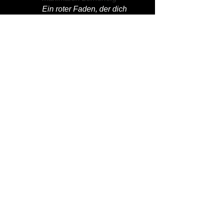
Ein roter Faden, der dich
wirklich weiterbringt.
Video Kurse
Join the Newsletter
Hol dir exklusive Tipps, Vorlagen und
Aktionen direkt in dein Postfach – kostenlos
und jederzeit abmeldbar.
Newsletter abonnieren