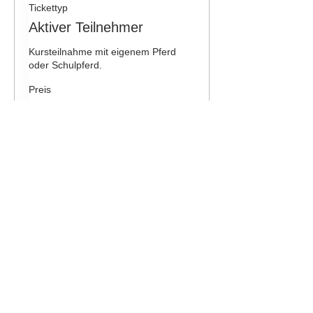
Tickettyp
Aktiver Teilnehmer
Kursteilnahme mit eigenem Pferd 
oder Schulpferd.
Preis
70,00 €
Mwst. inbegriffen
Diese Veranstaltung teilen
Noch Fragen?
Schreib uns gerne dein Anliegen!