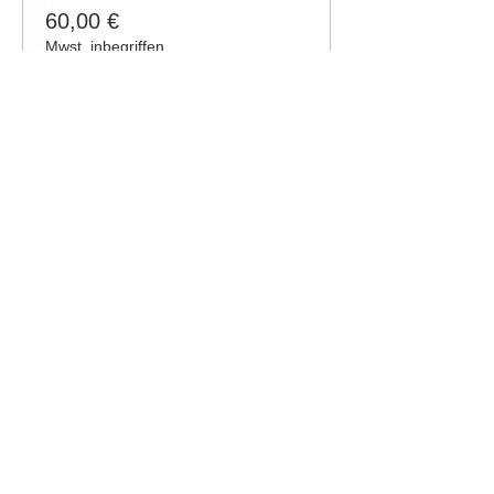
60,00 €
Mwst. inbegriffen
Diese Veranstaltung teilen
Noch Fragen?
Schreib uns gerne dein Anliegen!
Nachricht schreiben
Michael Dold Horsemanship &
Pferdegut Falkenberg