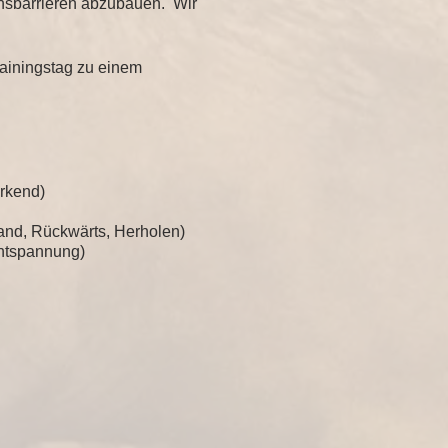
onsbarrieren abzubauen. Wir
rainingstag zu einem
ärkend)
and, Rückwärts, Herholen)
Entspannung)