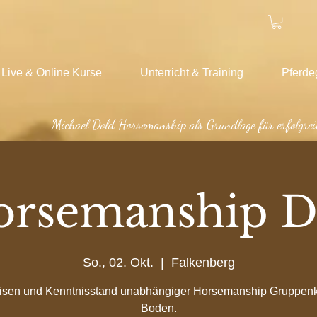
Live & Online Kurse
Unterricht & Training
Pferde
Michael Dold Horsemanship als Grundlage für erfolgrei
orsemanship D
So., 02. Okt.
  |  
Falkenberg
isen und Kenntnisstand unabhängiger Horsemanship Gruppen
Boden.