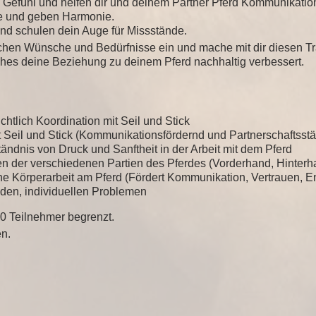
 Gefühl und helfen dir und deinem Partner Pferd Kommunikati
 und geben Harmonie.
d schulen dein Auge für Missstände.
ichen Wünsche und Bedürfnisse ein und mache mit dir diesen T
ches deine Beziehung zu deinem Pferd nachhaltig verbessert.
htlich Koordination mit Seil und Stick
t Seil und Stick (Kommunikationsfördernd und Partnerschaftsst
ändnis von Druck und Sanftheit in der Arbeit mit dem Pferd
 der verschiedenen Partien des Pferdes (Vorderhand, Hinterh
che Körperarbeit am Pferd (Fördert Kommunikation, Vertrauen, 
den, individuellen Problemen
10 Teilnehmer begrenzt.
n.