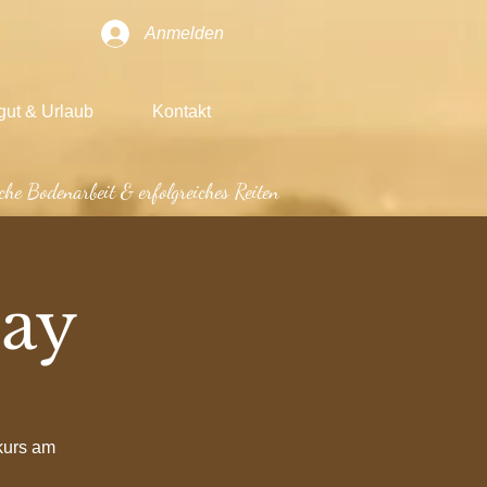
Anmelden
gut & Urlaub
Kontakt
che Bodenarbeit & erfolgreiches Reiten
ay
kurs am