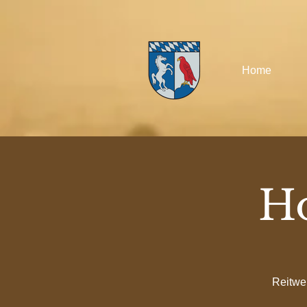
Home
H
Reitwe