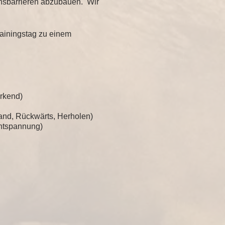
onsbarrieren abzubauen. Wir
rainingstag zu einem
ärkend)
and, Rückwärts, Herholen)
Entspannung)