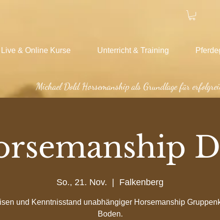
Live & Online Kurse
Unterricht & Training
Pferde
Michael Dold Horsemanship als Grundlage für erfolgrei
orsemanship D
So., 21. Nov.
  |  
Falkenberg
isen und Kenntnisstand unabhängiger Horsemanship Gruppen
Boden.