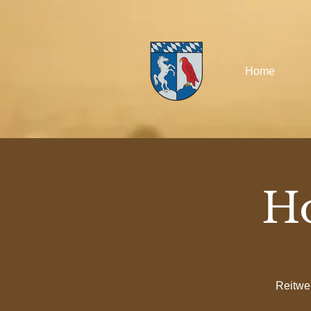
Home
H
Reitwe