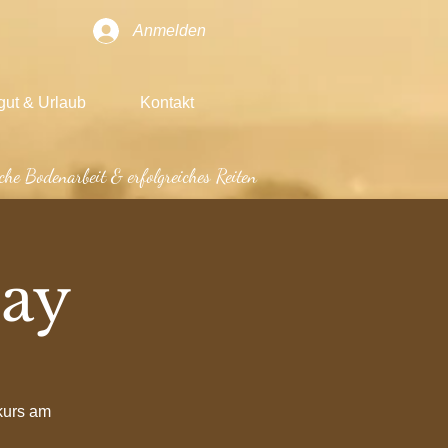
Anmelden
gut & Urlaub
Kontakt
che Bodenarbeit & erfolgreiches Reiten
ay
kurs am