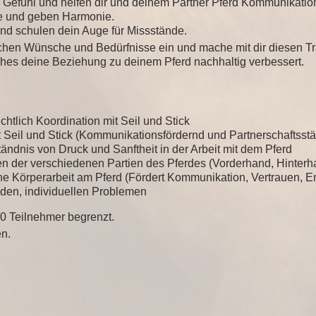
 Gefühl und helfen dir und deinem Partner Pferd Kommunikati
 und geben Harmonie.
d schulen dein Auge für Missstände.
ichen Wünsche und Bedürfnisse ein und mache mit dir diesen T
ches deine Beziehung zu deinem Pferd nachhaltig verbessert.
htlich Koordination mit Seil und Stick
t Seil und Stick (Kommunikationsfördernd und Partnerschaftsst
ändnis von Druck und Sanftheit in der Arbeit mit dem Pferd
 der verschiedenen Partien des Pferdes (Vorderhand, Hinterh
che Körperarbeit am Pferd (Fördert Kommunikation, Vertrauen, 
den, individuellen Problemen
10 Teilnehmer begrenzt.
n.