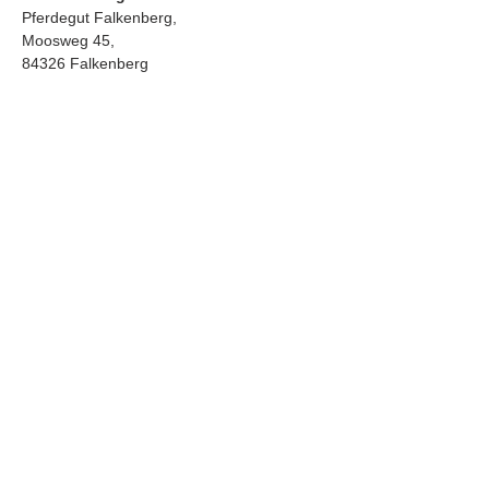
Pferdegut Falkenberg,
Moosweg 45,
84326 Falkenberg
Kosten
Aktiver Teilnehmer mit eigenem oder 
Schulpferd, inklusive:
Mittagessen und Getränk an allen 3 
Kurstagen
Abendessen und Getränk an allen 3 
Kurstagen
inklusive Kaffee und Kuchen an allen 3 
Kurstagen
Inkl. Box (Heu, Wasser) für dein Pferd 
an allen 3 Kurstagen. Boxen sind mit 
Koppelnutzung (wetterabhängig). Kein 
Mistservice. 
Boxen müssen selbst gemistet werden.
Exklusive Getränke. Getränke können vor 
Ort erworben werden. Zu den Speisen sind 