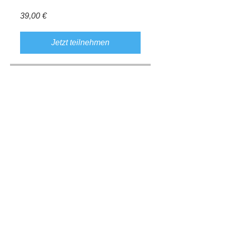
39,00 €
Jetzt teilnehmen
Gruppendiskussion
Dieses Programm ist mit einer
Gruppe verbunden. Teilnehmer
des Programms werden
automatisch hinzugefügt.