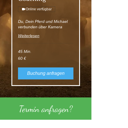
Online verfügbar
Du, Dein Pferd und Michael
verbunden über Kamera
Weiterlesen
45 Min.
60
60 €
Euro
Buchung anfragen
Termin anfragen?