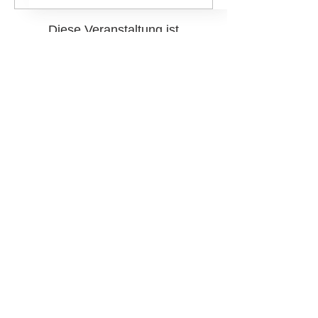
Diese Veranstaltung ist
ausverkauft
Diese Veranstaltung teilen
Noch Fragen?
Schreib uns gerne dein Anliegen!
Nachricht schreiben
Michael Dold Horsemanship &
Pferdegut Falkenberg